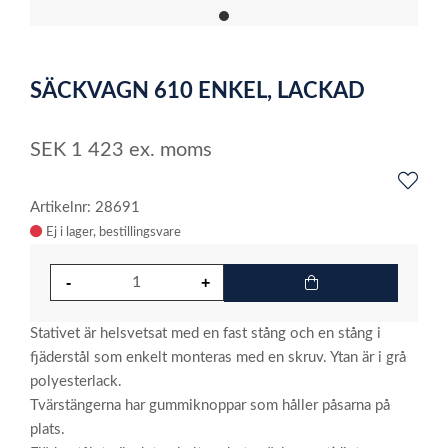
item
0
Item
1
SÄCKVAGN 610 ENKEL, LACKAD
of
1
SEK
1 423
ex. moms
Artikelnr: 28691
Ej i lager
Stativet är helsvetsat med en fast stång och en stång i
fjäderstål som enkelt monteras med en skruv. Ytan är i grå
polyesterlack.
Tvärstängerna har gummiknoppar som håller påsarna på
plats.