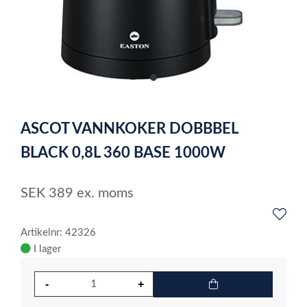
item
0
Item
1
ASCOT VANNKOKER DOBBBEL
of
1
BLACK 0,8L 360 BASE 1000W
SEK
389
ex. moms
Artikelnr: 42326
I lager