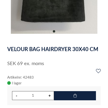
item
0
Item
1
VELOUR BAG HAIRDRYER 30X40 CM
of
1
SEK
69
ex. moms
Artikelnr: 42483
I lager