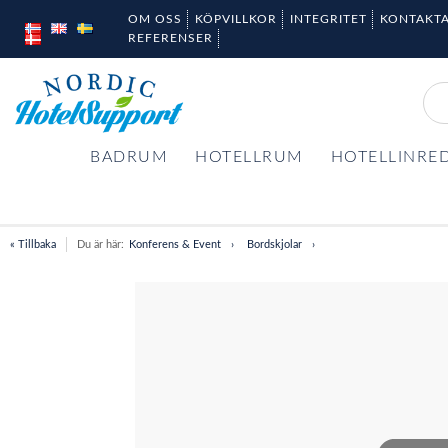
OM OSS
KÖPVILLKOR
INTEGRITET
KONTAKTA
REFERENSER
BADRUM
HOTELLRUM
HOTELLINRE
« Tillbaka
Du är här:
Konferens & Event
Bordskjolar