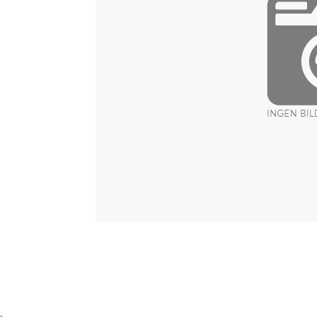
Item
1
of
1