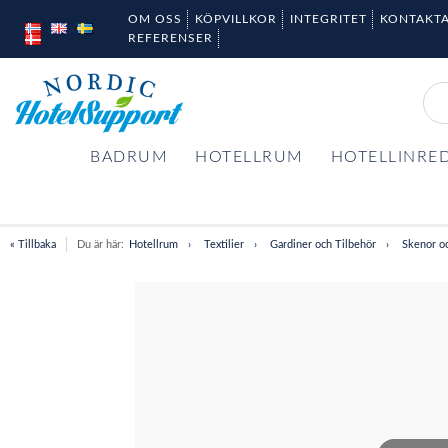
OM OSS
KÖPVILLKOR
INTEGRITET
KONTAKTA
REFERENSER
BADRUM
HOTELLRUM
HOTELLINRE
« Tillbaka
Du är här:
Hotellrum
Textilier
Gardiner och Tilbehör
Skenor o