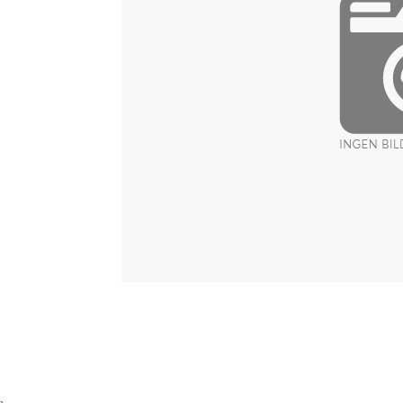
Item
1
of
1