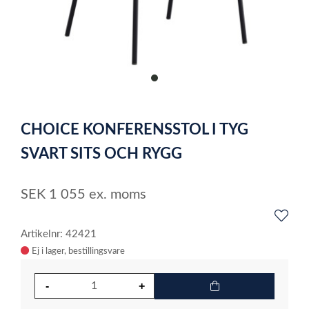
item
0
Item
1
CHOICE KONFERENSSTOL I TYG
of
1
SVART SITS OCH RYGG
SEK
1 055
ex. moms
Artikelnr: 42421
Ej i lager