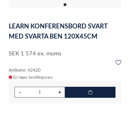
item
0
Item
1
LEARN KONFERENSBORD SVART
of
1
MED SVARTA BEN 120X45CM
SEK
1 574
ex. moms
Artikelnr: 42420
Ej i lager