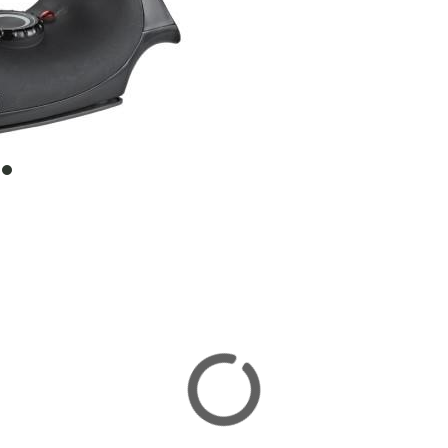
item
0