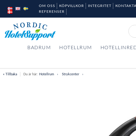
OM OSS
KÖPVILLKOR
INTEGRITET
KONTAKTA
REFERENSER
BADRUM
HOTELLRUM
HOTELLINRE
« Tillbaka
Du är här:
Hotellrum
Strykcenter