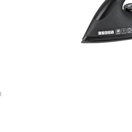
Item
1
of
1
}