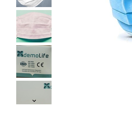
Item
1
of
7
Item
1
of
7