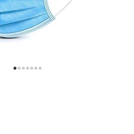
item
item
item
item
item
item
item
0
1
2
3
4
5
6