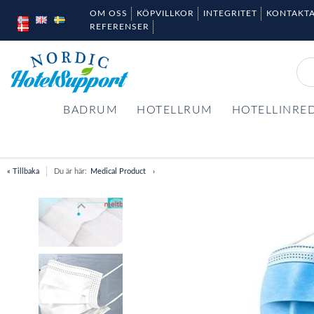
OM OSS
KÖPVILLKOR
INTEGRITET
KONTAKTA
REFERENSER
BADRUM
HOTELLRUM
HOTELLINRE
« Tillbaka
Du är här:
Medical Product