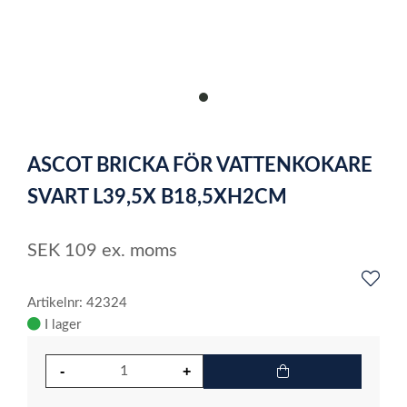
item
0
Item
1
ASCOT BRICKA FÖR VATTENKOKARE
of
1
SVART L39,5X B18,5XH2CM
SEK
109
ex. moms
Artikelnr: 42324
I lager