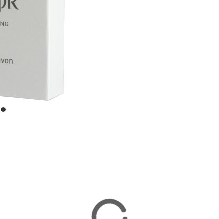
item
0