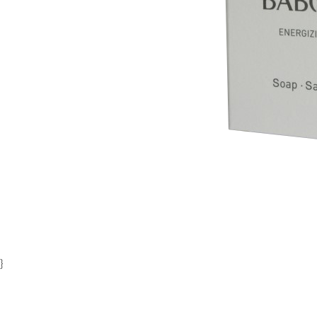
Item
1
of
1
}