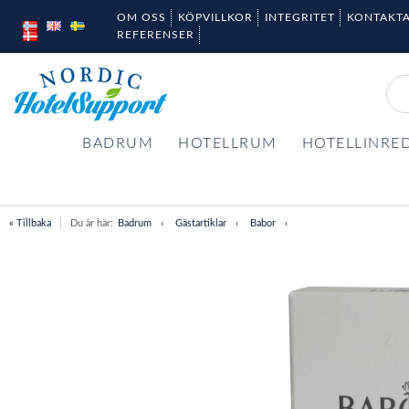
OM OSS
KÖPVILLKOR
INTEGRITET
KONTAKTA
REFERENSER
BADRUM
HOTELLRUM
HOTELLINRE
« Tillbaka
Du är här:
Badrum
Gästartiklar
Babor