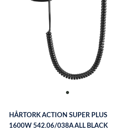
item
0
Item
1
HÅRTORK ACTION SUPER PLUS
of
1
1600W 542.06/038A ALL BLACK