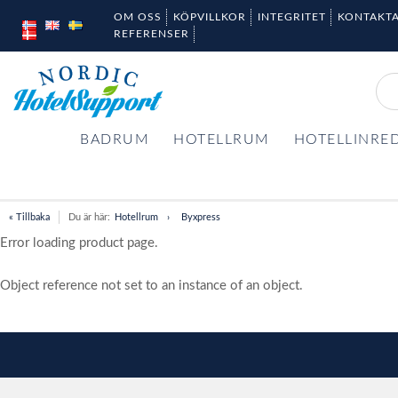
OM OSS
KÖPVILLKOR
INTEGRITET
KONTAKTA
REFERENSER
BADRUM
HOTELLRUM
HOTELLINRE
« Tillbaka
Du är här:
Hotellrum
Byxpress
Error loading product page.
Object reference not set to an instance of an object.