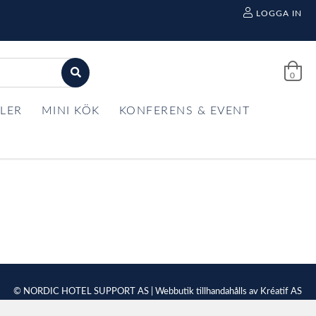
LOGGA IN
0
LER
MINI KÖK
KONFERENS & EVENT
© NORDIC HOTEL SUPPORT AS | Webbutik tillhandahålls av
Kréatif AS