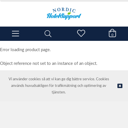
0
Error loading product page.
Object reference not set to an instance of an object.
Vi använder cookies så att vi kan ge dig bättre service. Cookies
används huvudsakligen för trafikmätning och optimering av
© NORDIC HOTEL SUPPORT AS | Webbutik tillhandahålls av
Kréatif
tjänsten.
AS