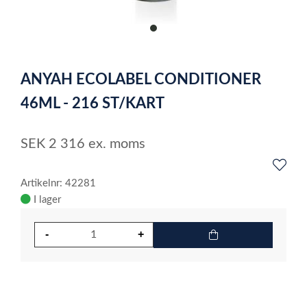
item
0
Item
1
ANYAH ECOLABEL CONDITIONER
of
1
46ML - 216 ST/KART
SEK
2 316
ex. moms
Artikelnr: 42281
I lager