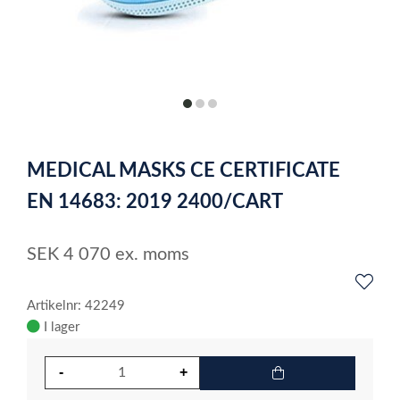
item
item
item
0
1
2
Item
1
MEDICAL MASKS CE CERTIFICATE
of
3
EN 14683: 2019 2400/CART
SEK
4 070
ex. moms
Artikelnr: 42249
I lager