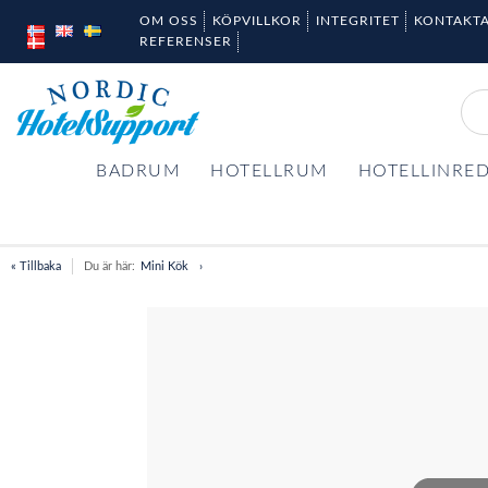
OM OSS
KÖPVILLKOR
INTEGRITET
KONTAKTA
REFERENSER
BADRUM
HOTELLRUM
HOTELLINRE
« Tillbaka
Du är här:
Mini Kök