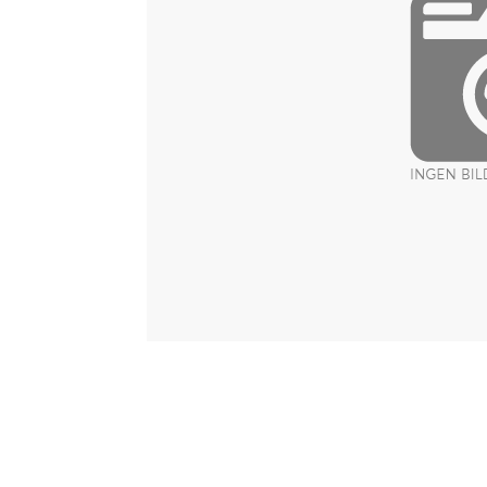
Item
1
of
1