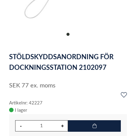
item
0
Item
1
STÖLDSKYDDSANORDNING FÖR
of
1
DOCKNINGSSTATION 2102097
SEK
77
ex. moms
Artikelnr: 42227
I lager