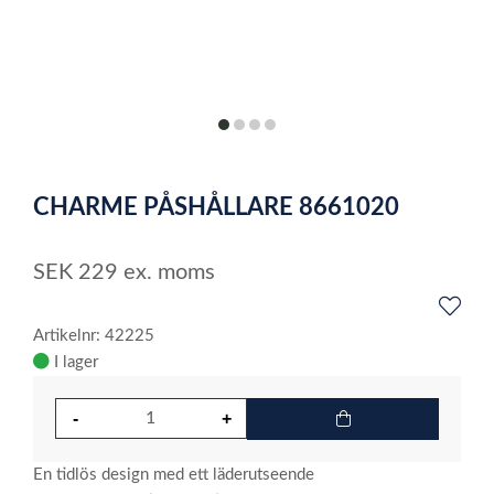
item
item
item
item
0
1
2
3
Item
1
CHARME PÅSHÅLLARE 8661020
of
4
SEK
229
ex. moms
Artikelnr: 42225
I lager
En tidlös design med ett läderutseende