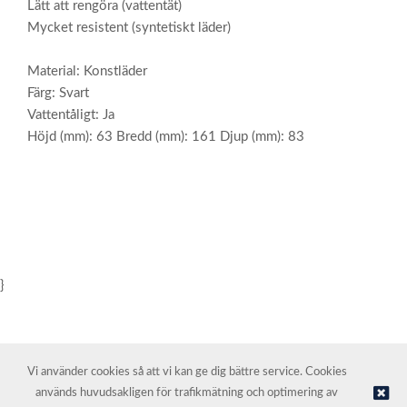
Lätt att rengöra (vattentät)
Mycket resistent (syntetiskt läder)
Material: Konstläder
Färg: Svart
Vattentåligt: Ja
Höjd (mm): 63 Bredd (mm): 161 Djup (mm): 83
}
Vi använder cookies så att vi kan ge dig bättre service. Cookies
används huvudsakligen för trafikmätning och optimering av
© NORDIC HOTEL SUPPORT AS | Webbutik tillhandahålls av
Kréatif