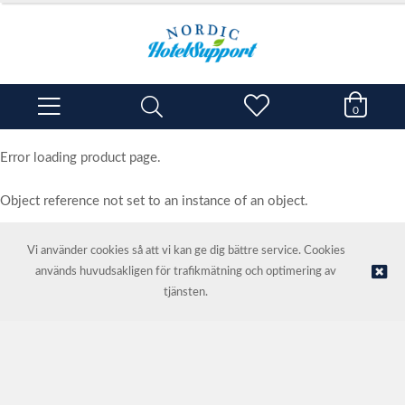
0
Error loading product page.
Object reference not set to an instance of an object.
Vi använder cookies så att vi kan ge dig bättre service. Cookies
används huvudsakligen för trafikmätning och optimering av
© NORDIC HOTEL SUPPORT AS | Webbutik tillhandahålls av
Kréatif
tjänsten.
AS