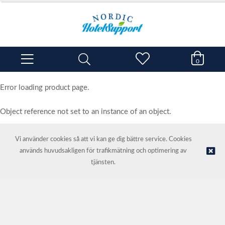
0
Error loading product page.
Object reference not set to an instance of an object.
Vi använder cookies så att vi kan ge dig bättre service. Cookies
används huvudsakligen för trafikmätning och optimering av
© NORDIC HOTEL SUPPORT AS | Webbutik tillhandahålls av
Kréatif
tjänsten.
AS