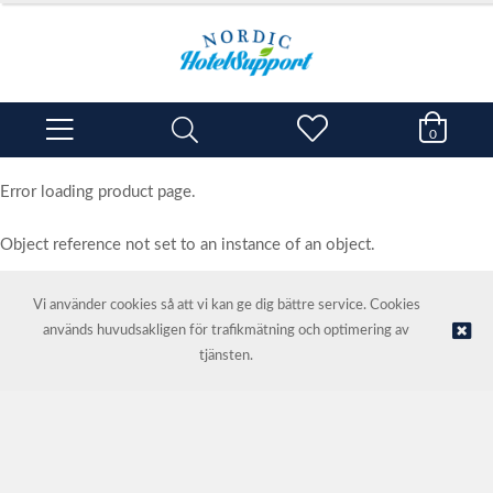
0
Error loading product page.
Object reference not set to an instance of an object.
Vi använder cookies så att vi kan ge dig bättre service. Cookies
används huvudsakligen för trafikmätning och optimering av
© NORDIC HOTEL SUPPORT AS | Webbutik tillhandahålls av
Kréatif
tjänsten.
AS