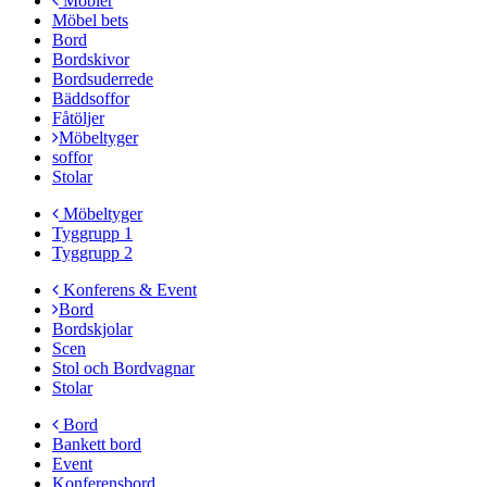
Möbler
Möbel bets
Bord
Bordskivor
Bordsuderrede
Bäddsoffor
Fåtöljer
Möbeltyger
soffor
Stolar
Möbeltyger
Tyggrupp 1
Tyggrupp 2
Konferens & Event
Bord
Bordskjolar
Scen
Stol och Bordvagnar
Stolar
Bord
Bankett bord
Event
Konferensbord