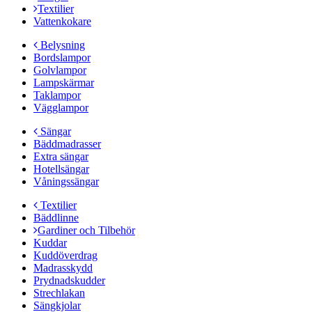
Textilier
Vattenkokare
Belysning
Bordslampor
Golvlampor
Lampskärmar
Taklampor
Vägglampor
Sängar
Bäddmadrasser
Extra sängar
Hotellsängar
Våningssängar
Textilier
Bäddlinne
Gardiner och Tilbehör
Kuddar
Kuddöverdrag
Madrasskydd
Prydnadskudder
Strechlakan
Sängkjolar