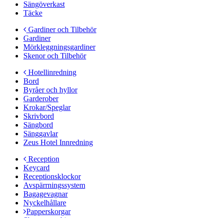
Sängöverkast
Täcke
Gardiner och Tilbehör
Gardiner
Mörkleggningsgardiner
Skenor och Tilbehör
Hotellinredning
Bord
Byråer och hyllor
Garderober
Krokar/Speglar
Skrivbord
Sängbord
Sänggavlar
Zeus Hotel Innredning
Reception
Keycard
Receptionsklockor
Avspärrningssystem
Bagagevagnar
Nyckelhållare
Papperskorgar