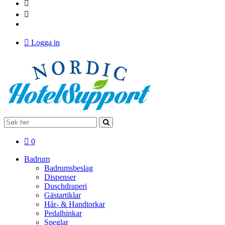
Logga in
0
Badrum
Badrumsbeslag
Dispenser
Duschdraperi
Gästartiklar
Hår- & Handtorkar
Pedalhinkar
Speglar