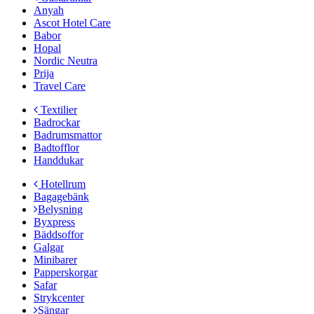
Anyah
Ascot Hotel Care
Babor
Hopal
Nordic Neutra
Prija
Travel Care
Textilier
Badrockar
Badrumsmattor
Badtofflor
Handdukar
Hotellrum
Bagagebänk
Belysning
Byxpress
Bäddsoffor
Galgar
Minibarer
Papperskorgar
Safar
Strykcenter
Sängar