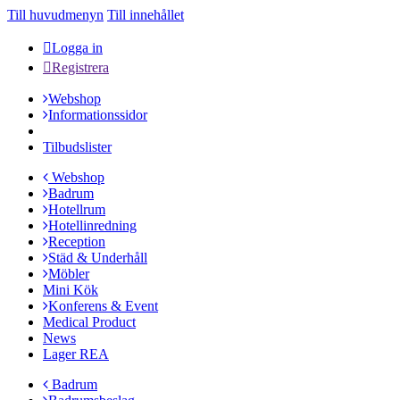
Till huvudmenyn
Till innehållet
Logga in
Registrera
Webshop
Informationssidor
Tilbudslister
Webshop
Badrum
Hotellrum
Hotellinredning
Reception
Städ & Underhåll
Möbler
Mini Kök
Konferens & Event
Medical Product
News
Lager REA
Badrum