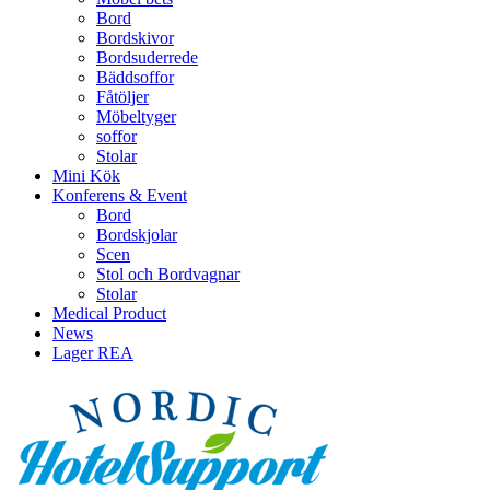
Bord
Bordskivor
Bordsuderrede
Bäddsoffor
Fåtöljer
Möbeltyger
soffor
Stolar
Mini Kök
Konferens & Event
Bord
Bordskjolar
Scen
Stol och Bordvagnar
Stolar
Medical Product
News
Lager REA