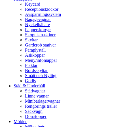
Keycard
Receptionsklockor
Avspärrningssystem
Bagagevagnar
Nyckelhållare
Papperskorgar
Skoputsmaskiner
Skyltar
Garderob stativer
Paraplyställ
Askkoppar
Meny/infomappar
Fläktar
Bordsskyltar
Smått och Nyttigt
Godis
Städ & Underhåll
Städvagnar
Linne vagnar
Minibarlagervagnar
Rengörings traller
Säckvagn
Dörrstopper
Möbler
Möbel bets