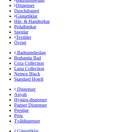
Badrumsbeslag
Dispenser
Duschdraperi
Gästartiklar
Hår- & Handtorkar
Pedalhinkar
Speglar
Textilier
Övrigt
Badrumsbeslag
Brabantia Bad
Ceza Collection
Luna Collection
Nemox Black
Standard Hotell
Dispenser
Anyah
Hygien-dispenser
Papper Dispenser
Prestige
Prija
Tvåldispenser
Gästartiklar