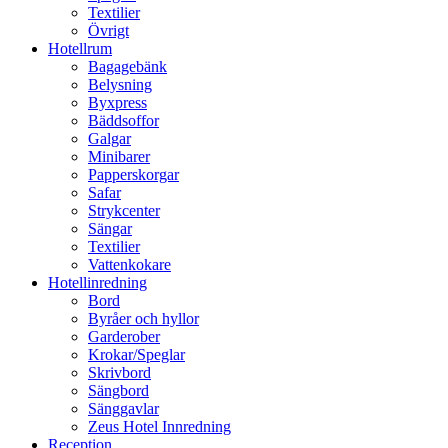
Textilier
Övrigt
Hotellrum
Bagagebänk
Belysning
Byxpress
Bäddsoffor
Galgar
Minibarer
Papperskorgar
Safar
Strykcenter
Sängar
Textilier
Vattenkokare
Hotellinredning
Bord
Byråer och hyllor
Garderober
Krokar/Speglar
Skrivbord
Sängbord
Sänggavlar
Zeus Hotel Innredning
Reception