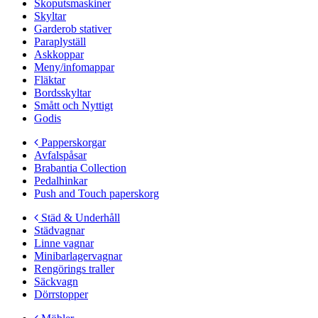
Skoputsmaskiner
Skyltar
Garderob stativer
Paraplyställ
Askkoppar
Meny/infomappar
Fläktar
Bordsskyltar
Smått och Nyttigt
Godis
Papperskorgar
Avfalspåsar
Brabantia Collection
Pedalhinkar
Push and Touch paperskorg
Städ & Underhåll
Städvagnar
Linne vagnar
Minibarlagervagnar
Rengörings traller
Säckvagn
Dörrstopper