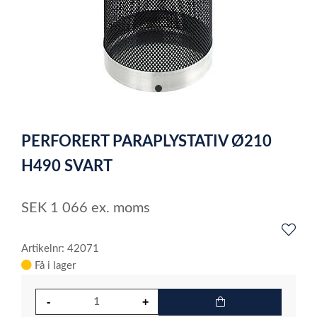
item
0
Item
1
PERFORERT PARAPLYSTATIV Ø210
of
1
H490 SVART
SEK
1 066
ex. moms
Artikelnr: 42071
Få i lager