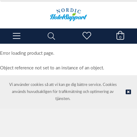
0
Error loading product page.
Object reference not set to an instance of an object.
Vi använder cookies så att vi kan ge dig bättre service. Cookies
används huvudsakligen för trafikmätning och optimering av
© NORDIC HOTEL SUPPORT AS | Webbutik tillhandahålls av
Kréatif
tjänsten.
AS