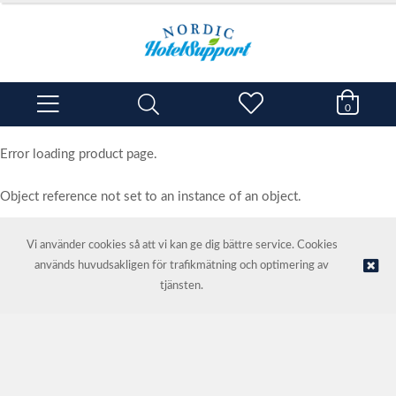
0
Error loading product page.
Object reference not set to an instance of an object.
Vi använder cookies så att vi kan ge dig bättre service. Cookies
används huvudsakligen för trafikmätning och optimering av
© NORDIC HOTEL SUPPORT AS | Webbutik tillhandahålls av
Kréatif
tjänsten.
AS