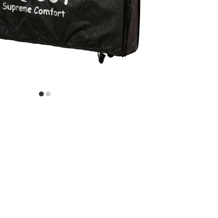
item
item
0
1