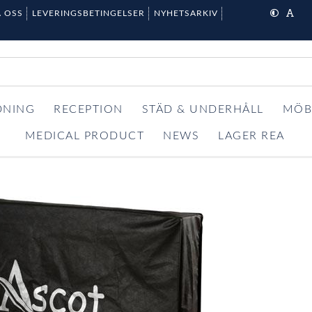
 OSS
LEVERINGSBETINGELSER
NYHETSARKIV
DNING
RECEPTION
STÄD & UNDERHÅLL
MÖB
MEDICAL PRODUCT
NEWS
LAGER REA