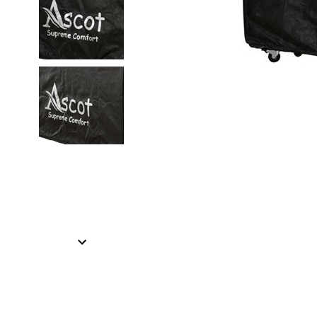
Item
1
of
2
Item
1
of
2