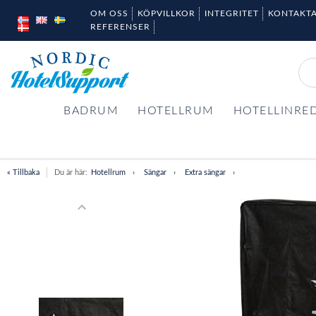
OM OSS
KÖPVILLKOR
INTEGRITET
KONTAKTA
REFERENSER
BADRUM
HOTELLRUM
HOTELLINRE
« Tillbaka
Du är här:
Hotellrum
Sängar
Extra sängar