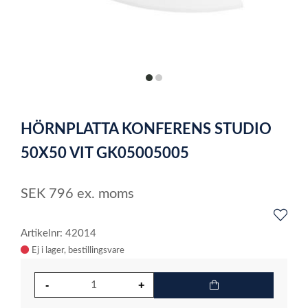
item
item
0
1
Item
1
HÖRNPLATTA KONFERENS STUDIO
of
2
50X50 VIT GK05005005
SEK
796
ex. moms
Artikelnr: 42014
Ej i lager