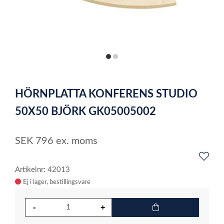
item
item
0
1
Item
1
HÖRNPLATTA KONFERENS STUDIO
of
2
50X50 BJÖRK GK05005002
SEK
796
ex. moms
Artikelnr: 42013
Ej i lager