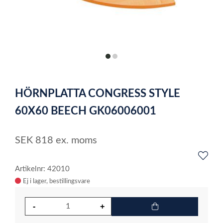
item
item
0
1
Item
1
HÖRNPLATTA CONGRESS STYLE
of
2
60X60 BEECH GK06006001
SEK
818
ex. moms
Artikelnr: 42010
Ej i lager