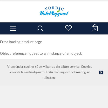
0
Error loading product page.
Object reference not set to an instance of an object.
Vi använder cookies så att vi kan ge dig bättre service. Cookies
används huvudsakligen för trafikmätning och optimering av
© NORDIC HOTEL SUPPORT AS | Webbutik tillhandahålls av
Kréatif
tjänsten.
AS