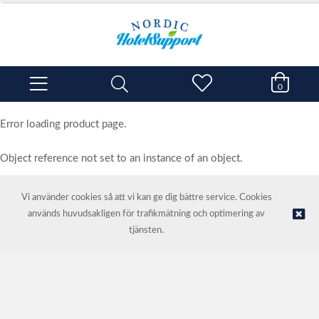
0
Error loading product page.
Object reference not set to an instance of an object.
Vi använder cookies så att vi kan ge dig bättre service. Cookies
används huvudsakligen för trafikmätning och optimering av
© NORDIC HOTEL SUPPORT AS | Webbutik tillhandahålls av
Kréatif
tjänsten.
AS