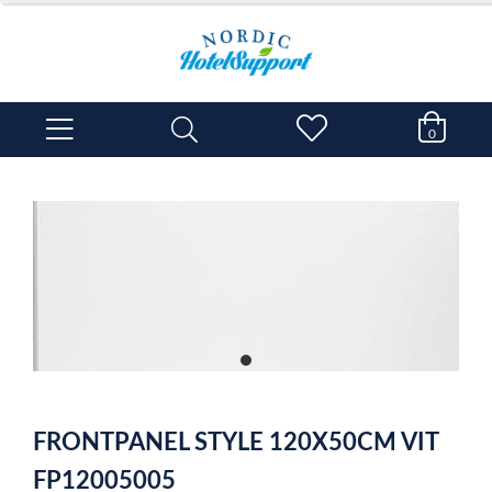
0
item
0
Item
1
FRONTPANEL STYLE 120X50CM VIT
of
1
FP12005005