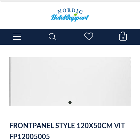
0
item
0
Item
1
FRONTPANEL STYLE 120X50CM VIT
of
1
FP12005005