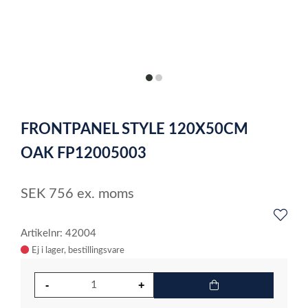
item
item
0
1
Item
1
FRONTPANEL STYLE 120X50CM
of
2
OAK FP12005003
SEK
756
ex. moms
Artikelnr: 42004
Ej i lager