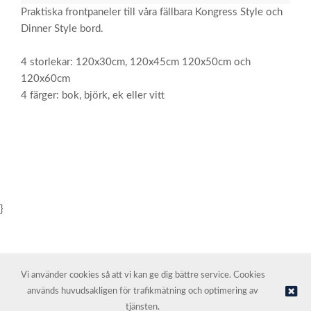
Praktiska frontpaneler till våra fällbara Kongress Style och
Dinner Style bord.
4 storlekar: 120x30cm, 120x45cm 120x50cm och
120x60cm
4 färger: bok, björk, ek eller vitt
}
Vi använder cookies så att vi kan ge dig bättre service. Cookies
används huvudsakligen för trafikmätning och optimering av
© NORDIC HOTEL SUPPORT AS | Webbutik tillhandahålls av
Kréatif
tjänsten.
AS