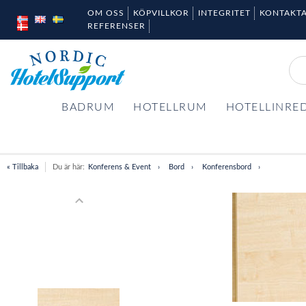
OM OSS
KÖPVILLKOR
INTEGRITET
KONTAKTA
REFERENSER
BADRUM
HOTELLRUM
HOTELLINRE
« Tillbaka
Du är här:
Konferens & Event
Bord
Konferensbord