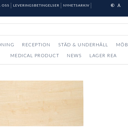
 OSS
LEVERINGSBETINGELSER
NYHETSARKIV
DNING
RECEPTION
STÄD & UNDERHÅLL
MÖB
MEDICAL PRODUCT
NEWS
LAGER REA