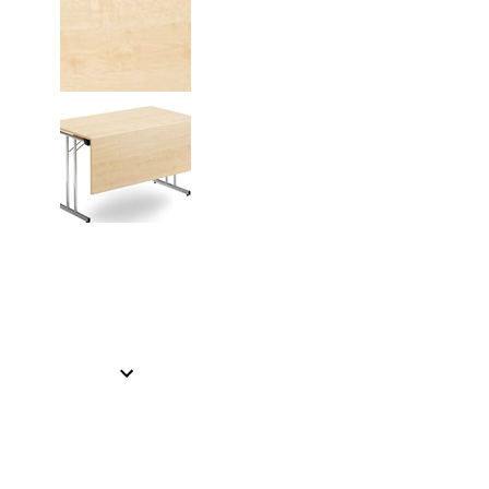
Item
1
of
2
Item
1
of
2