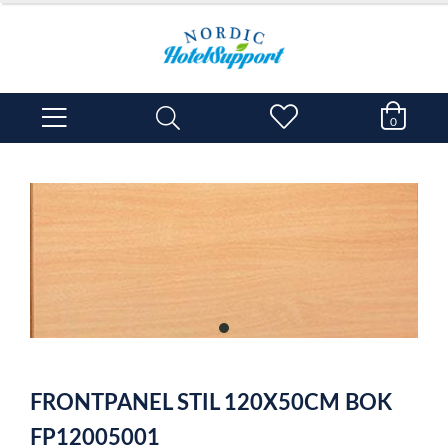
0
item
0
Item
1
FRONTPANEL STIL 120X50CM BOK
of
1
FP12005001