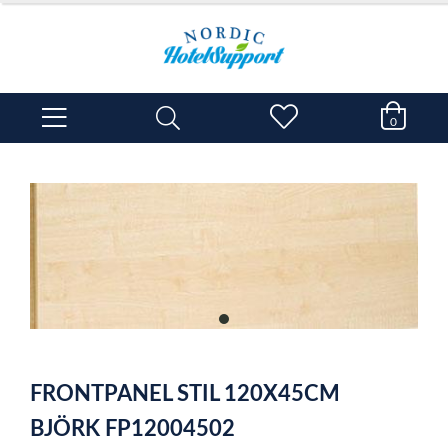
0
item
0
Item
1
FRONTPANEL STIL 120X45CM
of
1
BJÖRK FP12004502