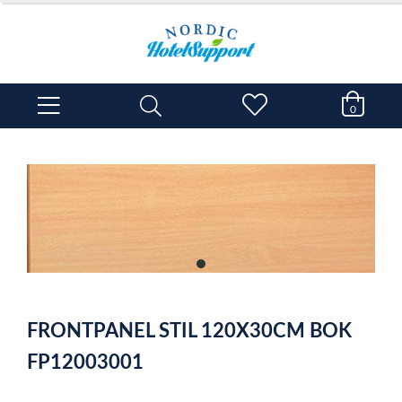
0
item
0
Item
1
FRONTPANEL STIL 120X30CM BOK
of
1
FP12003001