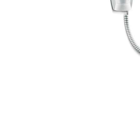
Item
1
of
1