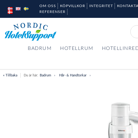
OM OSS
KÖPVILLKOR
INTEGRITET
KONTAKTA
REFERENSER
BADRUM
HOTELLRUM
HOTELLINRE
« Tillbaka
Du är här:
Badrum
Hår- & Handtorkar