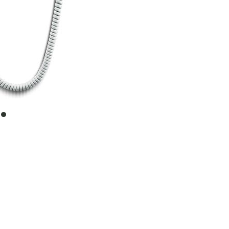
item
0