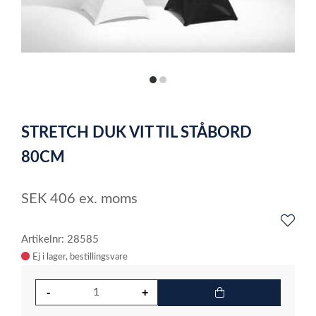
item
item
0
1
Item
1
STRETCH DUK VIT TIL STÅBORD
of
2
80CM
SEK
406
ex. moms
Artikelnr: 28585
Ej i lager