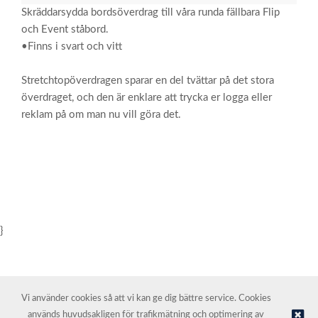
Skräddarsydda bordsöverdrag till våra runda fällbara Flip
och Event ståbord.
•Finns i svart och vitt
Stretchtopöverdragen sparar en del tvättar på det stora
överdraget, och den är enklare att trycka er logga eller
reklam på om man nu vill göra det.
}
Vi använder cookies så att vi kan ge dig bättre service. Cookies
används huvudsakligen för trafikmätning och optimering av
© NORDIC HOTEL SUPPORT AS | Webbutik tillhandahålls av
Kréatif