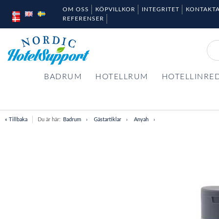
OM OSS
KÖPVILLKOR
INTEGRITET
KONTAKTA
REFERENSER
BADRUM
HOTELLRUM
HOTELLINRE
« Tillbaka
Du är här:
Badrum
Gästartiklar
Anyah