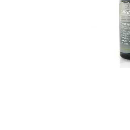
Item
1
of
1