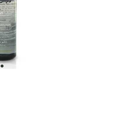
item
0