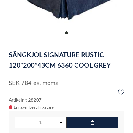
item
0
Item
1
SÄNGKJOL SIGNATURE RUSTIC
of
1
120*200*43CM 6360 COOL GREY
SEK
784
ex. moms
Artikelnr: 28207
Ej i lager