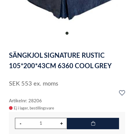
item
0
Item
1
SÄNGKJOL SIGNATURE RUSTIC
of
1
105*200*43CM 6360 COOL GREY
SEK
553
ex. moms
Artikelnr: 28206
Ej i lager