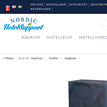
OM OSS
KÖPVILLKOR
INTEGRITET
KONTAKTA
REFERENSER
BADRUM
HOTELLRUM
HOTELLINRE
« Tillbaka
Du är här:
Hotellrum
Textilier
Sängkjolar