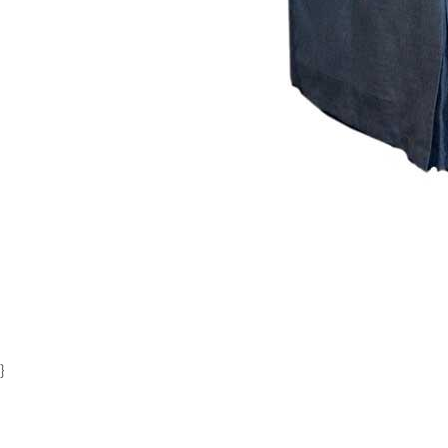
Item
1
of
1
}