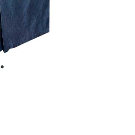
item
0