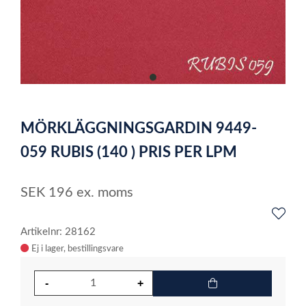
item
0
Item
1
MÖRKLÄGGNINGSGARDIN 9449-
of
1
059 RUBIS (140 ) PRIS PER LPM
SEK
196
ex. moms
Artikelnr: 28162
Ej i lager