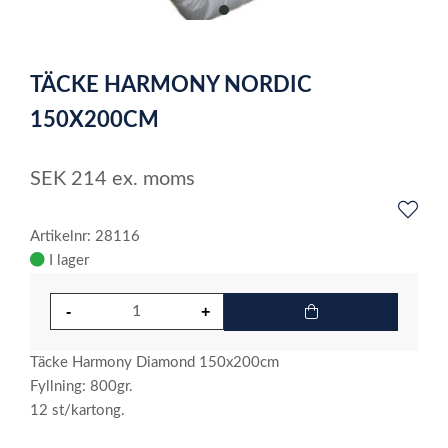
item
0
Item
1
TÄCKE HARMONY NORDIC
of
1
150X200CM
SEK
214
ex. moms
Artikelnr: 28116
I lager
Täcke Harmony Diamond 150x200cm
Fyllning: 800gr.
12 st/kartong.