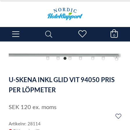
0
item
0
Item
1
U-SKENA INKL GLID VIT 94050 PRIS
of
1
PER LÖPMETER
SEK
120
ex. moms
Artikelnr: 28114