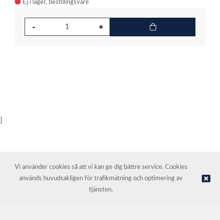
Ej i lager
}
Vi använder cookies så att vi kan ge dig bättre service. Cookies
används huvudsakligen för trafikmätning och optimering av
© NORDIC HOTEL SUPPORT AS | Webbutik tillhandahålls av
Kréatif
tjänsten.
AS