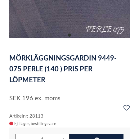
item
0
Item
1
MÖRKLÄGGNINGSGARDIN 9449-
of
1
075 PERLE (140 ) PRIS PER
LÖPMETER
SEK
196
ex. moms
Artikelnr: 28113
Ej i lager