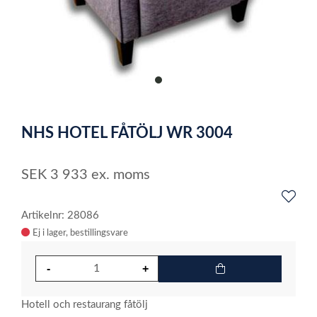
item
0
Item
1
NHS HOTEL FÅTÖLJ WR 3004
of
1
SEK
3 933
ex. moms
Artikelnr: 28086
Ej i lager
Hotell och restaurang fåtölj